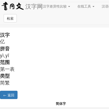
汉字网
汉字差异性比较
在线工具
汉
简繁异字形对照
检索
汉字
亿
拼音
yì,yī
范围
第一表
类型
简繁
简体字