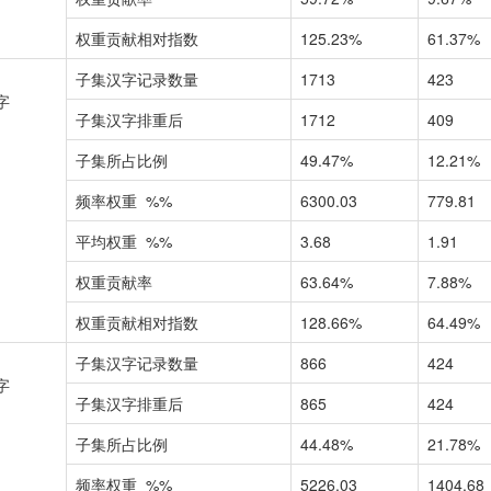
权重贡献相对指数
125.23%
61.37%
子集汉字记录数量
1713
423
字
子集汉字排重后
1712
409
子集所占比例
49.47%
12.21%
频率权重 %%
6300.03
779.81
平均权重 %%
3.68
1.91
权重贡献率
63.64%
7.88%
权重贡献相对指数
128.66%
64.49%
子集汉字记录数量
866
424
字
子集汉字排重后
865
424
子集所占比例
44.48%
21.78%
频率权重 %%
5226.03
1404.68