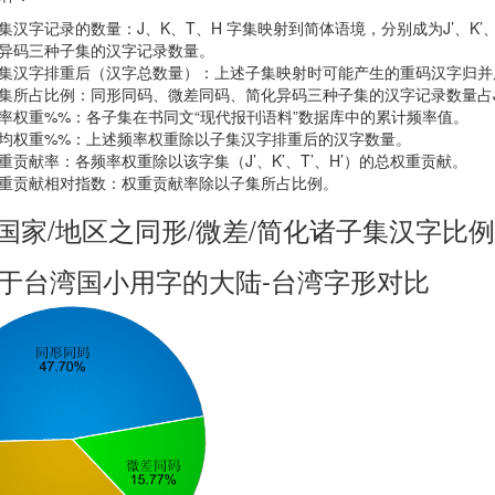
集汉字记录的数量：J、K、T、H 字集映射到简体语境，分别成为J’、K’
异码三种子集的汉字记录数量。
集汉字排重后（汉字总数量）：上述子集映射时可能产生的重码汉字归并
集所占比例：同形同码、微差同码、简化异码三种子集的汉字记录数量占J’、
率权重%%：各子集在书同文“现代报刊语料”数据库中的累计频率值。
均权重%%：上述频率权重除以子集汉字排重后的汉字数量。
重贡献率：各频率权重除以该字集（J’、K’、T’、H’）的总权重贡献。
重贡献相对指数：权重贡献率除以子集所占比例。
 各国家/地区之同形/微差/简化诸子集汉字比
)基于台湾国小用字的大陆-台湾字形对比