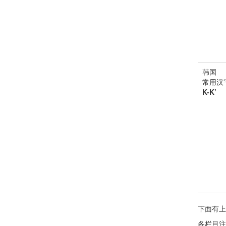
韩国
常用汉
K-K’
下面有上
各栏目注