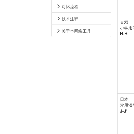
对比流程
技术注释
香港
小学用
关于本网络工具
H-H’
日本
常用汉
J-J’