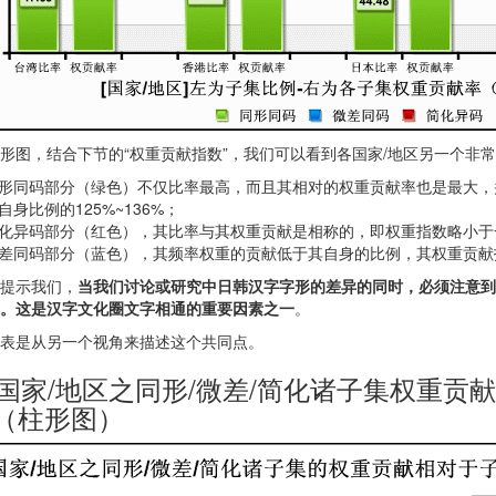
形图，结合下节的“权重贡献指数”，我们可以看到各国家/地区另一个非
形同码部分（绿色）不仅比率最高，而且其相对的权重贡献率也是最大，
自身比例的125%~136%；
化异码部分（红色），其比率与其权重贡献是相称的，即权重指数略小于一(8
差同码部分（蓝色），其频率权重的贡献低于其自身的比例，其权重贡献指
提示我们，
当我们讨论或研究中日韩汉字字形的差异的同时，必须注意到
。这是汉字文化圈文字相通的重要因素之一
。
表是从另一个视角来描述这个共同点。
 各国家/地区之同形/微差/简化诸子集权重
（柱形图）