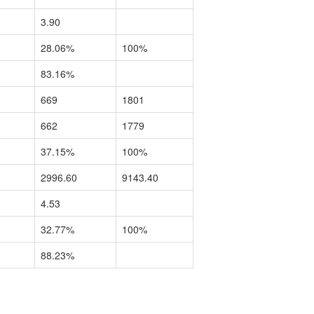
3.90
28.06%
100%
83.16%
669
1801
662
1779
37.15%
100%
2996.60
9143.40
4.53
32.77%
100%
88.23%