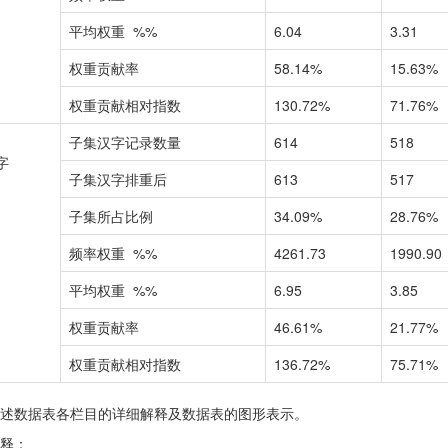
平均权重 %%
6.04
3.31
权重贡献率
58.14%
15.63%
权重贡献相对指数
130.72%
71.76%
子集汉字记录数量
614
518
字
子集汉字排重后
613
517
子集所占比例
34.09%
28.76%
频率权重 %%
4261.73
1990.90
平均权重 %%
6.95
3.85
权重贡献率
46.61%
21.77%
权重贡献相对指数
136.72%
75.71%
述数据表各栏目的详细解释及数据表的图形表示。
释：