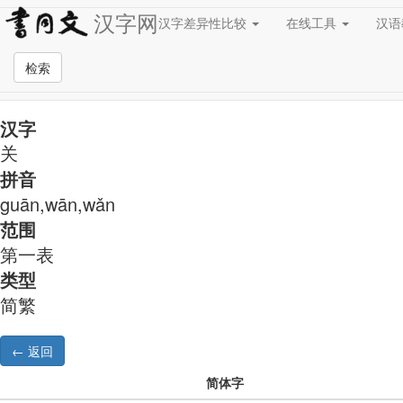
汉字网
汉字差异性比较
在线工具
汉
简繁异字形对照
检索
汉字
关
拼音
guān,wān,wǎn
范围
第一表
类型
简繁
简体字