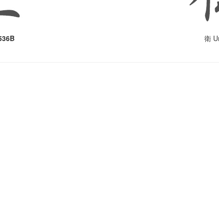
536B
Un
衛