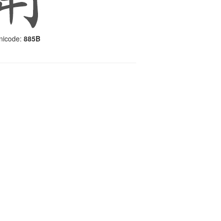
icode:
885B