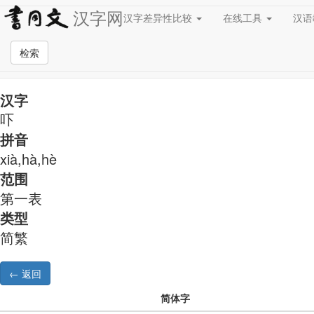
汉字网
汉字差异性比较
在线工具
汉
简繁异字形对照
检索
汉字
吓
拼音
xià,hà,hè
范围
第一表
类型
简繁
简体字