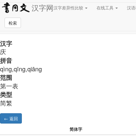
汉字网
汉字差异性比较
在线工具
汉
简繁异字形对照
检索
汉字
庆
拼音
qìng,qīng,qiāng
范围
第一表
类型
简繁
简体字