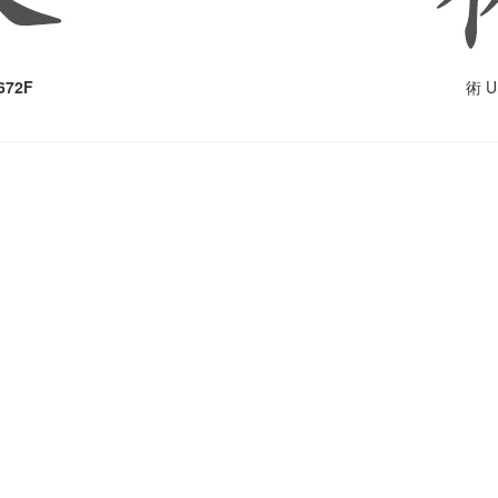
672F
U
術