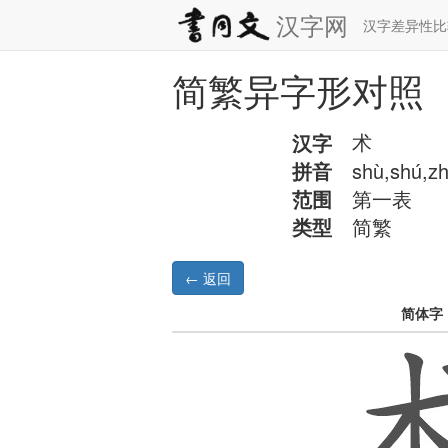
汉字网
汉字差异性
简繁异字形对照
汉字
术
拼音
shù,shú,z
范围
第一表
类型
简繁
简体字