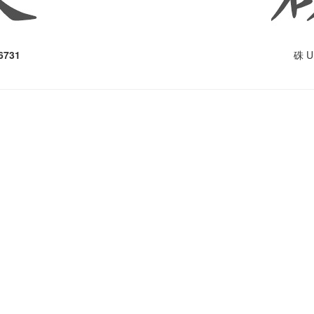
6731
U
硃