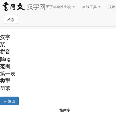
汉字网
汉字差异性比较
在线工具
汉
简繁异字形对照
检索
汉字
桨
拼音
jiǎng
范围
第一表
类型
简繁
简体字