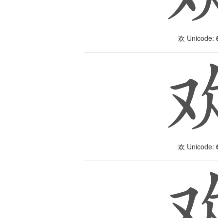
Unicode:
欢
Unicode:
欢