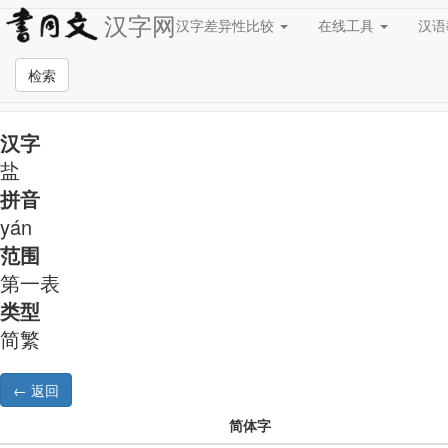
汉字网
汉字差异性比较
在线工具
汉
简繁异字形对照
检索
汉字
盐
拼音
yán
范围
第一表
类型
简繁
简体字