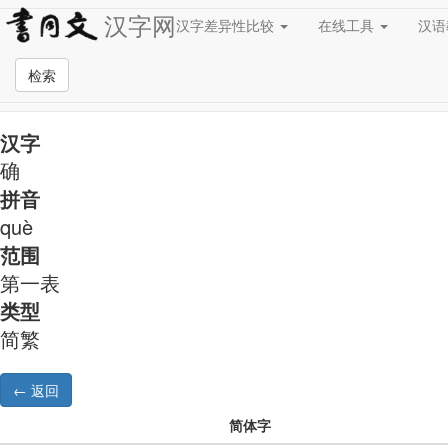
汉字网
汉字差异性比较
在线工具
汉
简繁异字形对照
检索
汉字
确
拼音
què
范围
第一表
类型
简繁
简体字