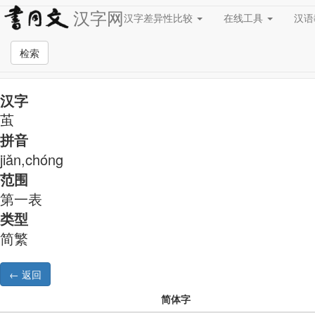
汉字网
汉字差异性比较
在线工具
汉
简繁异字形对照
检索
汉字
茧
拼音
jiǎn,chóng
范围
第一表
类型
简繁
简体字