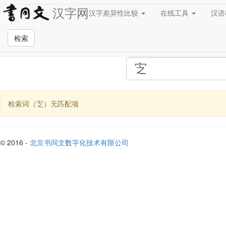
汉字网
汉字差异性比较
在线工具
汉
全站检索页面
检索
检索词（㝎）无匹配项
© 2016 -
北京书同文数字化技术有限公司