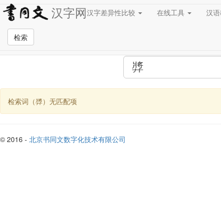
汉字网
汉字差异性比较
在线工具
汉
全站检索页面
检索
检索词（㢡）无匹配项
© 2016 -
北京书同文数字化技术有限公司