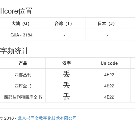
IIcore位置
大陆（G）
台湾（T）
日本（J）
G0A - 3184
-
-
字频统计
产品
汉字
Unicode
丢
四部丛刊
4E22
丢
四库全书
4E22
丢
四部丛刊和四库全书
4E22
© 2016 -
北京书同文数字化技术有限公司