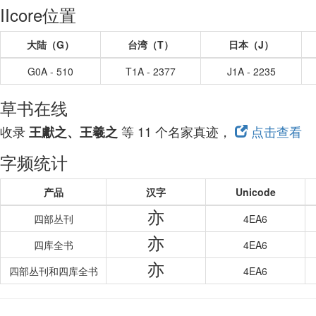
IIcore位置
大陆（G）
台湾（T）
日本（J）
G0A - 510
T1A - 2377
J1A - 2235
草书在线
收录
等 11 个名家真迹，
点击查看
王獻之、王羲之
字频统计
产品
汉字
Unicode
亦
四部丛刊
4EA6
亦
四库全书
4EA6
亦
四部丛刊和四库全书
4EA6