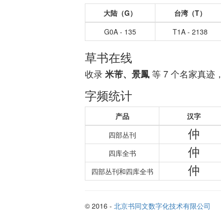
大陆（G）
台湾（T）
G0A - 135
T1A - 2138
草书在线
收录
等 7 个名家真迹
米芾、景鳳
字频统计
产品
汉字
仲
四部丛刊
仲
四库全书
仲
四部丛刊和四库全书
© 2016 -
北京书同文数字化技术有限公司