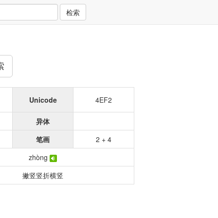
检索
索
Unicode
4EF2
异体
笔画
2 + 4
zhòng
撇竖竖折横竖