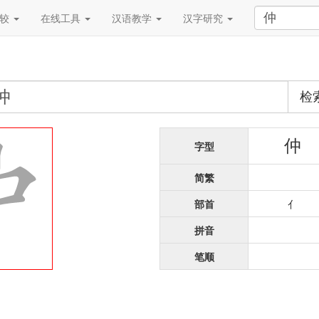
比较
在线工具
汉语教学
汉字研究
检
仲
字型
简繁
部首
亻
拼音
笔顺