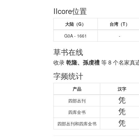
IIcore位置
大陆（G）
台湾（T）
G0A - 1661
-
草书在线
收录
等 8 个名家真
乾隆、孫虔禮
字频统计
产品
汉字
凭
四部丛刊
凭
四库全书
凭
四部丛刊和四库全书