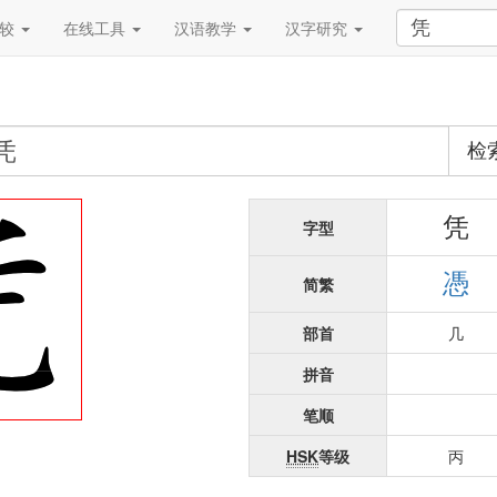
比较
在线工具
汉语教学
汉字研究
检
凭
字型
憑
简繁
部首
几
拼音
笔顺
HSK
等级
丙