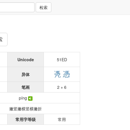
检索
索
Unicode
51ED
凴
憑
异体
笔画
2 + 6
píng
撇竖撇横竖横撇折
常用字等级
常用