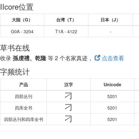
IIcore位置
大陆（G）
台湾（T）
日本（J）
G0A - 3204
T1A - 4122
-
草书在线
收录
等 2 个名家真迹，
点击查看
孫虔禮、乾隆
字频统计
产品
汉字
Unicode
刁
四部丛刊
5201
刁
四库全书
5201
刁
四部丛刊和四库全书
5201