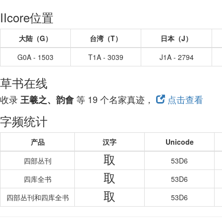
IIcore位置
大陆（G）
台湾（T）
日本（J）
G0A - 1503
T1A - 3039
J1A - 2794
草书在线
收录
等 19 个名家真迹，
点击查看
王羲之、韵會
字频统计
产品
汉字
Unicode
取
四部丛刊
53D6
取
四库全书
53D6
取
四部丛刊和四库全书
53D6