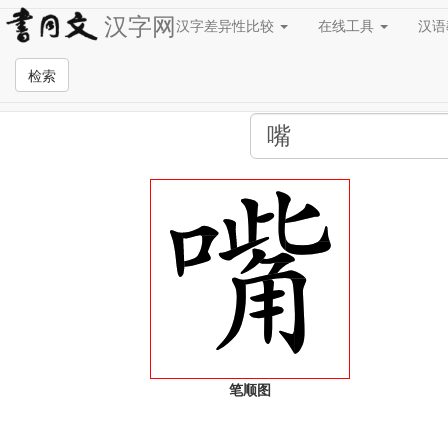
汉字网
汉字差异性比较
在线工具
汉
全站检索页面
检索
笔顺图