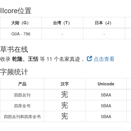
IIcore位置
大陆（G）
台湾（T）
日本（J）
G0A - 796
-
-
草书在线
收录
等 11 个名家真迹，
点击查看
乾隆、王恬
字频统计
产品
汉字
Unicode
宪
四部丛刊
5BAA
宪
四库全书
5BAA
宪
四部丛刊和四库全书
5BAA