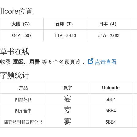
IIcore位置
大陆（G）
台湾（T）
日本（J）
G0A - 599
T1A - 2433
J1A - 2283
草书在线
收录
等 6 个名家真迹，
点击查看
匯函、肩吾
字频统计
产品
汉字
Unicode
宴
四部丛刊
5BB4
宴
四库全书
5BB4
宴
四部丛刊和四库全书
5BB4