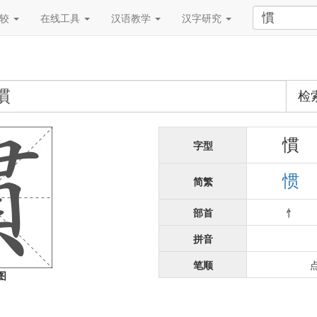
比较
在线工具
汉语教学
汉字研究
检
慣
字型
惯
简繁
部首
忄
拼音
笔顺
图