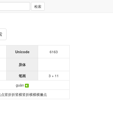
检索
索
Unicode
6163
异体
笔画
3 + 11
guàn
点点竖折折竖横竖折横横横撇点