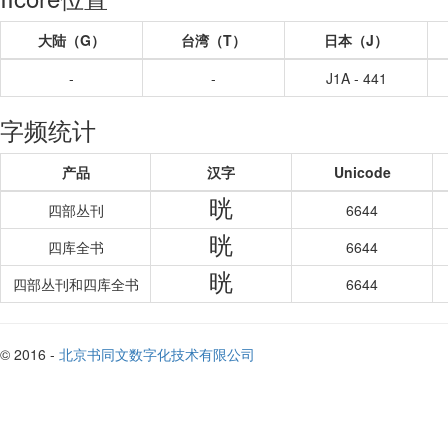
大陆（G）
台湾（T）
日本（J）
-
-
J1A - 441
字频统计
产品
汉字
Unicode
晄
四部丛刊
6644
晄
四库全书
6644
晄
四部丛刊和四库全书
6644
© 2016 -
北京书同文数字化技术有限公司