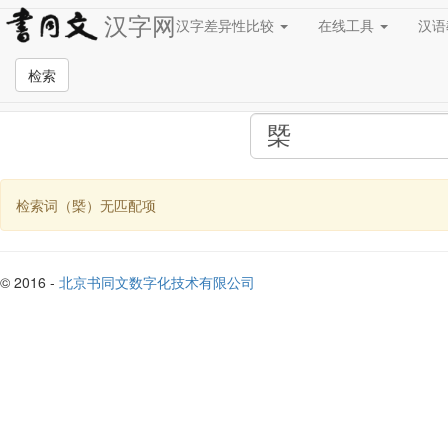
汉字网
汉字差异性比较
在线工具
汉
全站检索页面
检索
检索词（槩）无匹配项
© 2016 -
北京书同文数字化技术有限公司