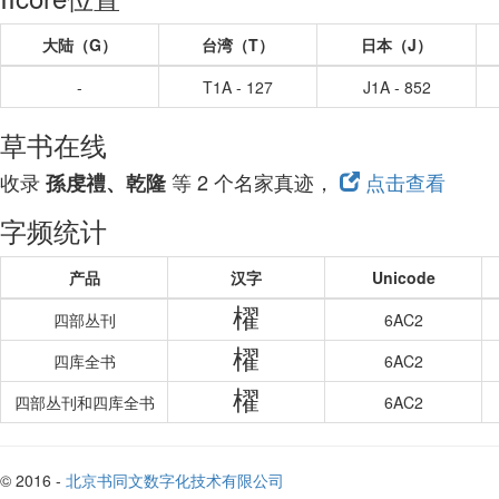
大陆（G）
台湾（T）
日本（J）
-
T1A - 127
J1A - 852
草书在线
收录
等 2 个名家真迹，
点击查看
孫虔禮、乾隆
字频统计
产品
汉字
Unicode
櫂
四部丛刊
6AC2
櫂
四库全书
6AC2
櫂
四部丛刊和四库全书
6AC2
© 2016 -
北京书同文数字化技术有限公司