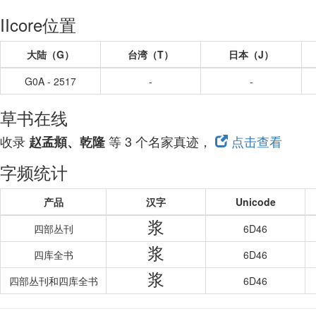
IIcore位置
大陆（G）
台湾（T）
日本（J）
G0A - 2517
-
-
草书在线
收录
等 3 个名家真迹，
点击查看
赵孟頫、乾隆
字频统计
产品
汉字
Unicode
浆
四部丛刊
6D46
浆
四库全书
6D46
浆
四部丛刊和四库全书
6D46