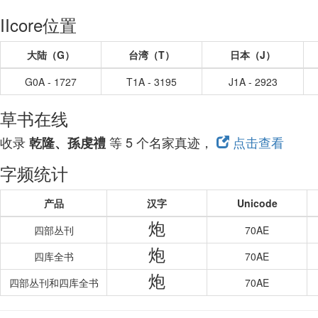
IIcore位置
大陆（G）
台湾（T）
日本（J）
G0A - 1727
T1A - 3195
J1A - 2923
草书在线
收录
等 5 个名家真迹，
点击查看
乾隆、孫虔禮
字频统计
产品
汉字
Unicode
炮
四部丛刊
70AE
炮
四库全书
70AE
炮
四部丛刊和四库全书
70AE