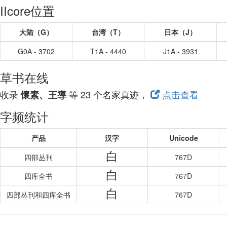
IIcore位置
大陆（G）
台湾（T）
日本（J）
G0A - 3702
T1A - 4440
J1A - 3931
草书在线
收录
等 23 个名家真迹，
点击查看
懷素、王導
字频统计
产品
汉字
Unicode
白
四部丛刊
767D
白
四库全书
767D
白
四部丛刊和四库全书
767D