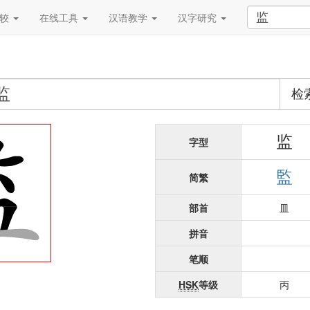
比较
在线工具
汉语教学
汉字研究
检
监
字型
監
简繁
部首
皿
拼音
笔顺
HSK
等级
丙