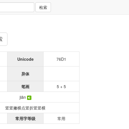
检索
索
Unicode
76D1
异体
笔画
5 + 5
jiān
竖竖撇横点竖折竖竖横
常用字等级
常用