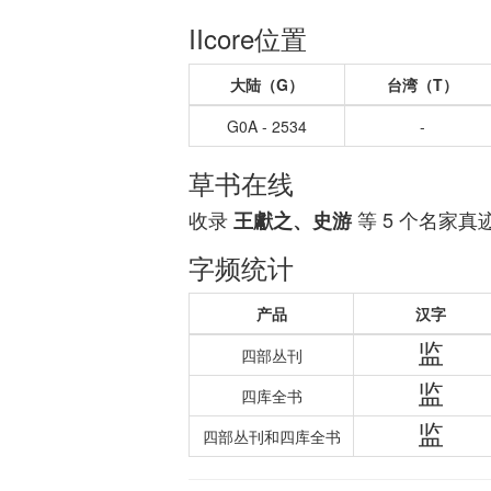
IIcore位置
大陆（G）
台湾（T）
G0A - 2534
-
草书在线
收录
等 5 个名家真
王獻之、史游
字频统计
产品
汉字
监
四部丛刊
监
四库全书
监
四部丛刊和四库全书