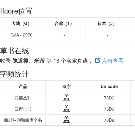
IIcore位置
大陆（G）
台湾（T）
日本（J）
G0A - 2970
-
-
草书在线
收录
等 16 个名家真迹，
点击查看
陳道復、米芾
字频统计
产品
汉字
Unicode
盖
四部丛刊
76D6
盖
四库全书
76D6
盖
四部丛刊和四库全书
76D6