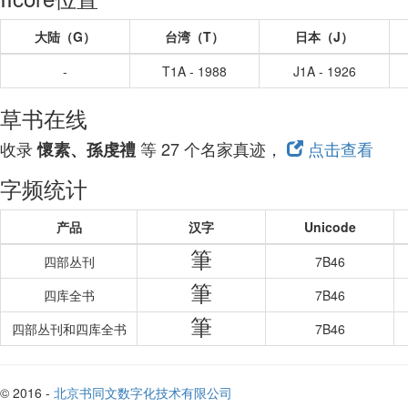
大陆（G）
台湾（T）
日本（J）
-
T1A - 1988
J1A - 1926
草书在线
收录
等 27 个名家真迹，
点击查看
懷素、孫虔禮
字频统计
产品
汉字
Unicode
筆
四部丛刊
7B46
筆
四库全书
7B46
筆
四部丛刊和四库全书
7B46
© 2016 -
北京书同文数字化技术有限公司