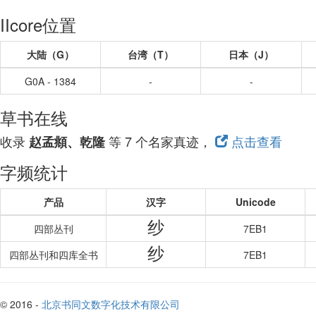
IIcore位置
大陆（G）
台湾（T）
日本（J）
G0A - 1384
-
-
草书在线
收录
等 7 个名家真迹，
点击查看
赵孟頫、乾隆
字频统计
产品
汉字
Unicode
纱
四部丛刊
7EB1
纱
四部丛刊和四库全书
7EB1
© 2016 -
北京书同文数字化技术有限公司