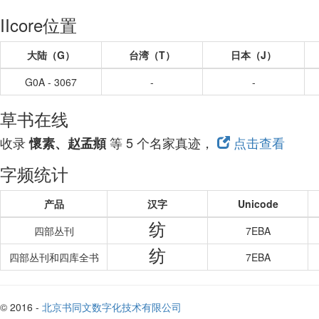
IIcore位置
大陆（G）
台湾（T）
日本（J）
G0A - 3067
-
-
草书在线
收录
等 5 个名家真迹，
点击查看
懷素、赵孟頫
字频统计
产品
汉字
Unicode
纺
四部丛刊
7EBA
纺
四部丛刊和四库全书
7EBA
© 2016 -
北京书同文数字化技术有限公司