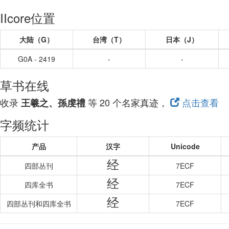
IIcore位置
大陆（G）
台湾（T）
日本（J）
G0A - 2419
-
-
草书在线
收录
等 20 个名家真迹，
点击查看
王羲之、孫虔禮
字频统计
产品
汉字
Unicode
经
四部丛刊
7ECF
经
四库全书
7ECF
经
四部丛刊和四库全书
7ECF