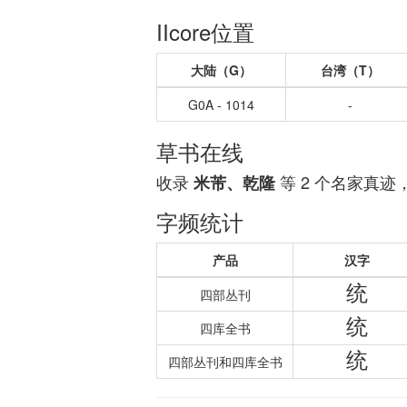
IIcore位置
大陆（G）
台湾（T）
G0A - 1014
-
草书在线
收录
等 2 个名家真迹
米芾、乾隆
字频统计
产品
汉字
统
四部丛刊
统
四库全书
统
四部丛刊和四库全书