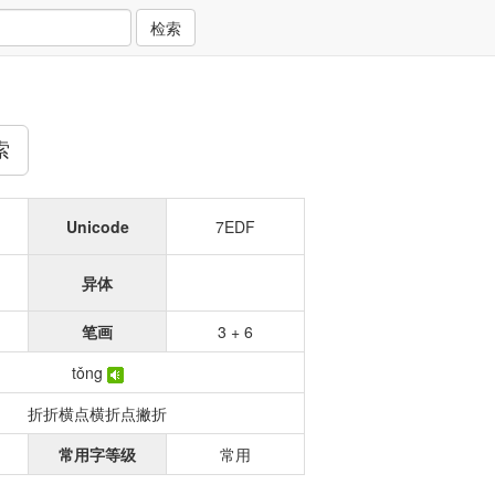
检索
索
Unicode
7EDF
异体
笔画
3 + 6
tǒng
折折横点横折点撇折
常用字等级
常用