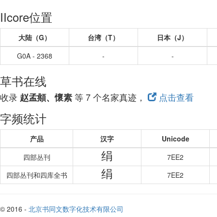
IIcore位置
大陆（G）
台湾（T）
日本（J）
G0A - 2368
-
-
草书在线
收录
等 7 个名家真迹，
点击查看
赵孟頫、懷素
字频统计
产品
汉字
Unicode
绢
四部丛刊
7EE2
绢
四部丛刊和四库全书
7EE2
© 2016 -
北京书同文数字化技术有限公司