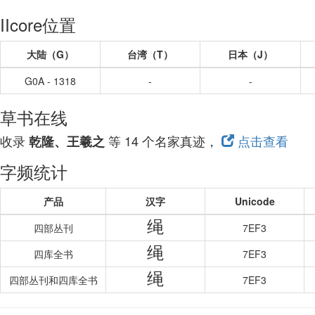
IIcore位置
大陆（G）
台湾（T）
日本（J）
G0A - 1318
-
-
草书在线
收录
等 14 个名家真迹，
点击查看
乾隆、王羲之
字频统计
产品
汉字
Unicode
绳
四部丛刊
7EF3
绳
四库全书
7EF3
绳
四部丛刊和四库全书
7EF3