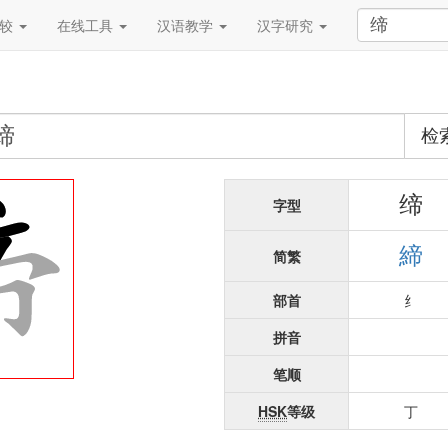
比较
在线工具
汉语教学
汉字研究
检
缔
字型
締
简繁
部首
纟
拼音
笔顺
HSK
等级
丁