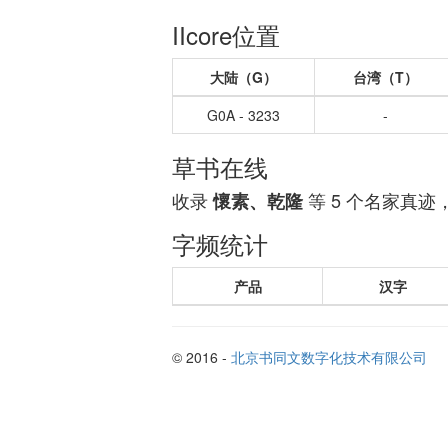
IIcore位置
大陆（G）
台湾（T）
G0A - 3233
-
草书在线
收录
等 5 个名家真迹
懷素、乾隆
字频统计
产品
汉字
© 2016 -
北京书同文数字化技术有限公司