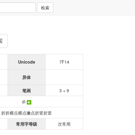
检索
索
Unicode
7F14
异体
笔画
3 + 9
dì
折折横点横点撇点折竖折竖
常用字等级
次常用