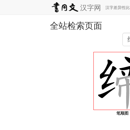
汉字网
汉字差异性
全站检索页面
笔顺图