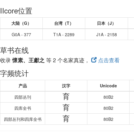
IIcore位置
大陆（G）
台湾（T）
日本（J）
G0A - 377
T1A - 2289
J1A - 2158
草书在线
收录
等 2 个名家真迹，
点击查看
懷素、王獻之
字频统计
产品
汉字
Unicode
育
四部丛刊
80B2
育
四库全书
80B2
育
四部丛刊和四库全书
80B2