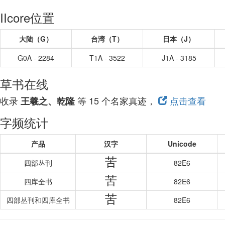
IIcore位置
大陆（G）
台湾（T）
日本（J）
G0A - 2284
T1A - 3522
J1A - 3185
草书在线
收录
等 15 个名家真迹，
点击查看
王羲之、乾隆
字频统计
产品
汉字
Unicode
苦
四部丛刊
82E6
苦
四库全书
82E6
苦
四部丛刊和四库全书
82E6