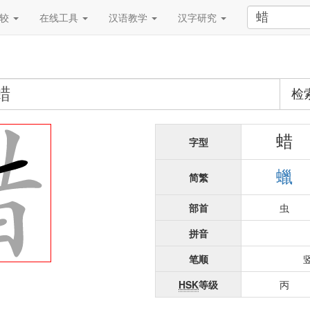
比较
在线工具
汉语教学
汉字研究
检
蜡
字型
蠟
简繁
部首
虫
拼音
笔顺
HSK
等级
丙