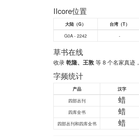
IIcore位置
大陆（G）
台湾（T）
G0A - 2242
-
草书在线
收录
等 8 个名家真迹
乾隆、王敦
字频统计
产品
汉字
蜡
四部丛刊
蜡
四库全书
蜡
四部丛刊和四库全书