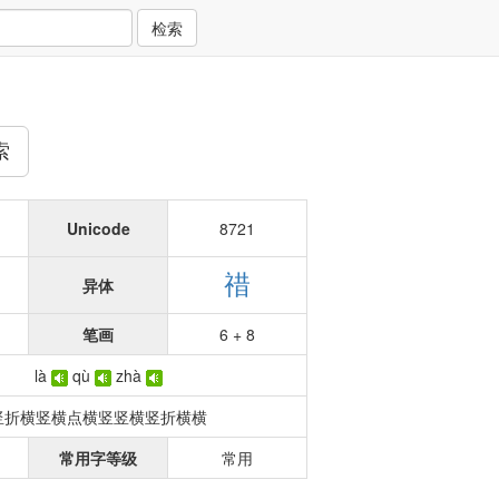
检索
索
Unicode
8721
䄍
异体
笔画
6 + 8
là
qù
zhà
竖折横竖横点横竖竖横竖折横横
常用字等级
常用