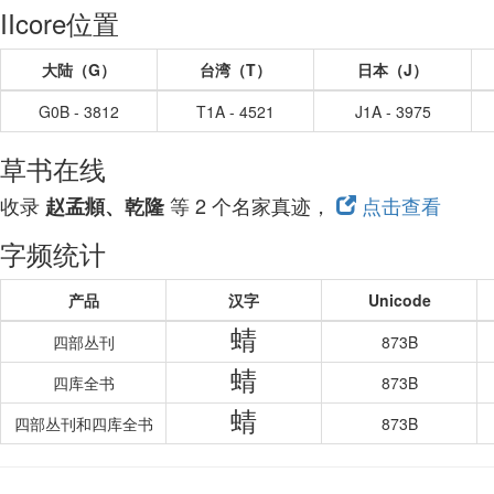
IIcore位置
大陆（G）
台湾（T）
日本（J）
G0B - 3812
T1A - 4521
J1A - 3975
草书在线
收录
等 2 个名家真迹，
点击查看
赵孟頫、乾隆
字频统计
产品
汉字
Unicode
蜻
四部丛刊
873B
蜻
四库全书
873B
蜻
四部丛刊和四库全书
873B