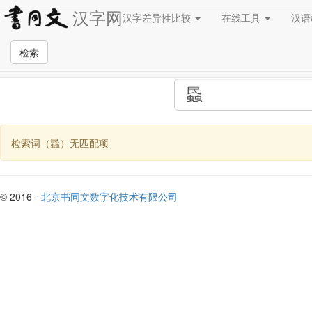
汉字网
汉字差异性比较
在线工具
汉
全站检索页面
检索
检索词（蟁）无匹配项
© 2016 -
北京书同文数字化技术有限公司