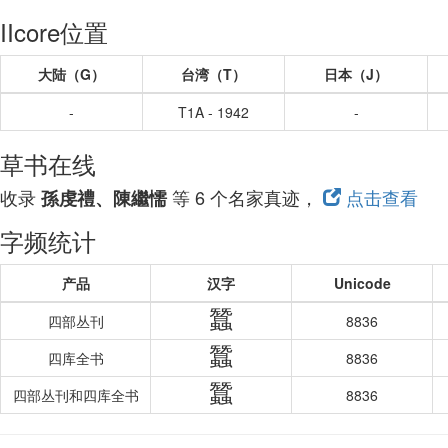
IIcore位置
大陆（G）
台湾（T）
日本（J）
-
T1A - 1942
-
草书在线
收录
等 6 个名家真迹，
点击查看
孫虔禮、陳繼懦
字频统计
产品
汉字
Unicode
蠶
四部丛刊
8836
蠶
四库全书
8836
蠶
四部丛刊和四库全书
8836