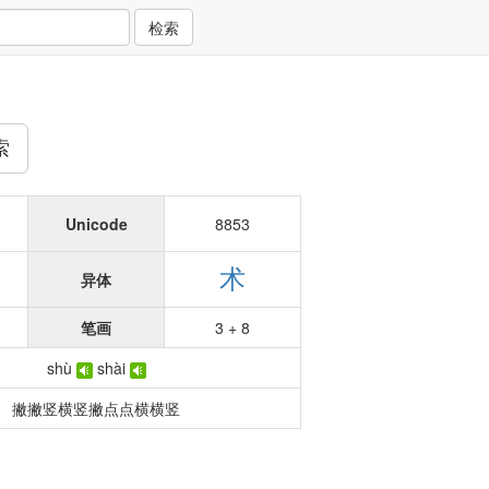
检索
索
Unicode
8853
术
异体
笔画
3 + 8
shù
shài
撇撇竖横竖撇点点横横竖