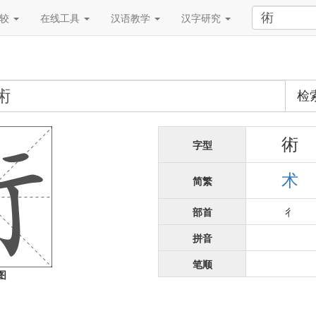
比较
在线工具
汉语教学
汉字研究
检
術
字型
术
简繁
部首
彳
拼音
笔顺
图