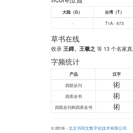
大陆（G）
台湾（T）
-
T1A - 673
草书在线
收录
等 13 个名家
王鐸、王羲之
字频统计
产品
汉字
術
四部丛刊
術
四库全书
術
四部丛刊和四库全书
© 2016 -
北京书同文数字化技术有限公司