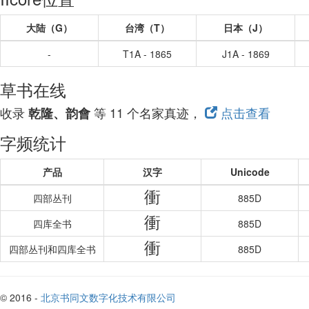
大陆（G）
台湾（T）
日本（J）
-
T1A - 1865
J1A - 1869
草书在线
收录
等 11 个名家真迹，
点击查看
乾隆、韵會
字频统计
产品
汉字
Unicode
衝
四部丛刊
885D
衝
四库全书
885D
衝
四部丛刊和四库全书
885D
© 2016 -
北京书同文数字化技术有限公司