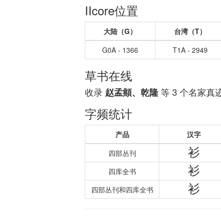
IIcore位置
大陆（G）
台湾（T）
G0A - 1366
T1A - 2949
草书在线
收录
等 3 个名家真
赵孟頫、乾隆
字频统计
产品
汉字
衫
四部丛刊
衫
四库全书
衫
四部丛刊和四库全书