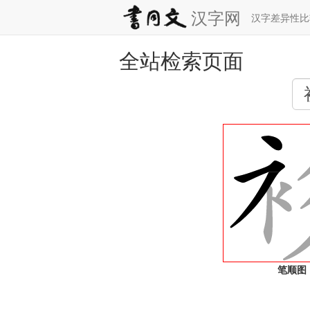
汉字网
汉字差异性
全站检索页面
笔顺图